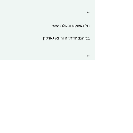
**
חי' מושקא ובעלה ישעי'
בניהם: יודתי'ה ורוזא גארקין
**
יצחק וזוג' רחל
בניהם: טאניא ומרים
**
חנה ובעלה יצחק מרדכי
בניהם: מרים ורוזא דישא