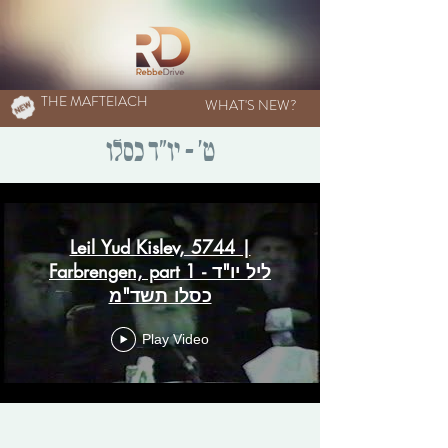
THE MAFTEIACH
WHAT'S NEW?
ט' - יו"ד כסלו
Leil Yud Kislev, 5744 |
Farbrengen, part 1 - ליל יו"ד
כסלו תשד"מ
Play Video