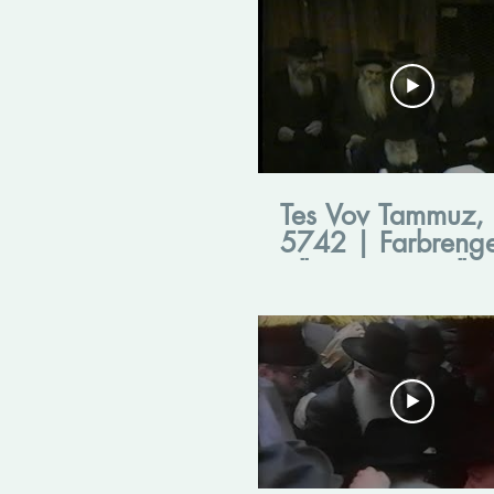
Tes Vov Tammuz,
5742 | Farbrenge
ט"ו תמוז תשמ"ב