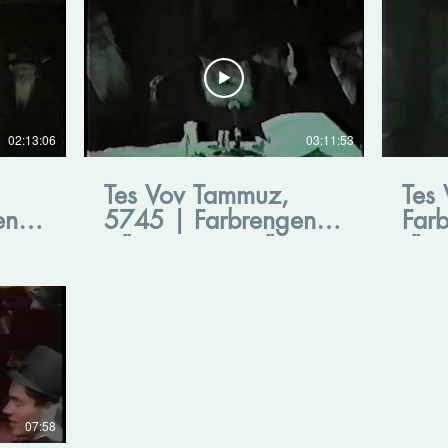
02:13:06
03:11:53
Tes Vov Tammuz,
Tes
n -
5745 | Farbrengen -
Farb
מ"ו
ט"ו תמוז תשמ"ה
07:58