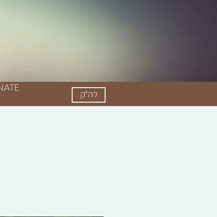
NATE
לה"ק