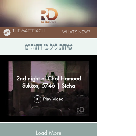
THE MAFTEIACH
WHAT'S NEW?
שיחת ליל ב' דחוה"מ
2nd night of Chol Hamoed
Sukkos, 5746 | Sicha
Play Video
Load More