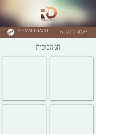
THE MAFTEIACH
WHAT'S NEW?
חג הסוכות
שחרית
לולב
Lulav
Shachris
כינוס ילדים
שמחת בית השואבה
Sichos
Children's
&
Rally
Dancing