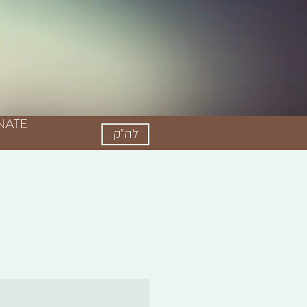
NATE
לה"ק